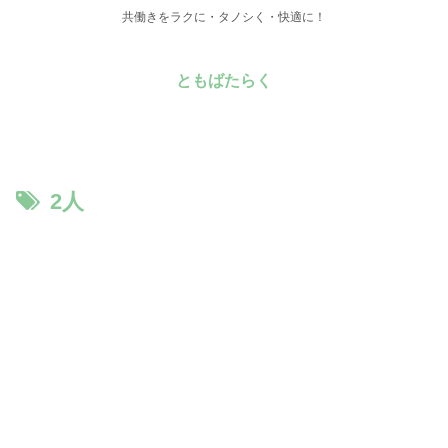
共働きをラクに・タノシく・快適に！
ともばたらく
2人