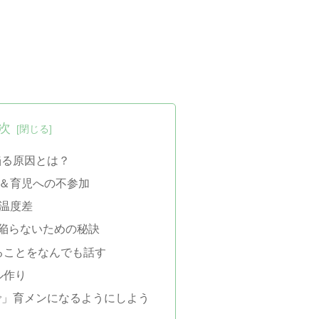
次
陥る原因とは？
事＆育児への不参加
の温度差
陥らないための秘訣
ることをなんでも話す
ル作り
で」育メンになるようにしよう