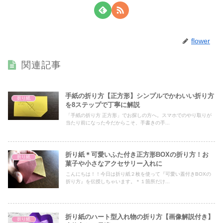
flower
関連記事
手紙の折り方【正方形】シンプルでかわいい折り方
折り紙
を8ステップで丁寧に解説
「手紙の折り方 正方形」でお探しの方へ。スマホでのやり取りが
当たり前になった今だからこそ、手書きの手...
折り紙＊可愛いふた付き正方形BOXの折り方！お
折り紙
菓子や小さなアクセサリー入れに
こんにちは！！今日は折り紙２枚を使って『可愛い蓋付きBOXの
折り方』を伝授しちゃいます。＊１箇所だけ...
折り紙のハート型入れ物の折り方【画像解説付き】
折り紙