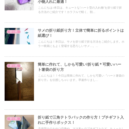
小物入れに最適！
こんにちは♪本日は、キュートな“ハート型の入れ物”を折り紙で折
る方法のご紹介です！カラフルで軽く、割...
サメの折り紙折り方！立体で簡単に折るポイントは
折り紙
紙選び！
こんにちは！本日は、サメを折り紙で折る方法をご紹介します。ホ
ラー映画にもよく登場する恐ろしいサメ…。...
簡単に作れて、しかも可愛い!折り紙＊可愛いハー
折り紙
ト箸袋の折り方
こんにちは！！今日は簡単に作れて、しかも可愛い『ハート箸袋の
折り方』を伝授しちゃいます。早速作りまし...
折り紙で三角テトラパックの作り方！プチギフト入
折り紙
れに手作りボックス！
子供同士のおやつ交換や、ママ友へのプチギフトなど、ちょっとし