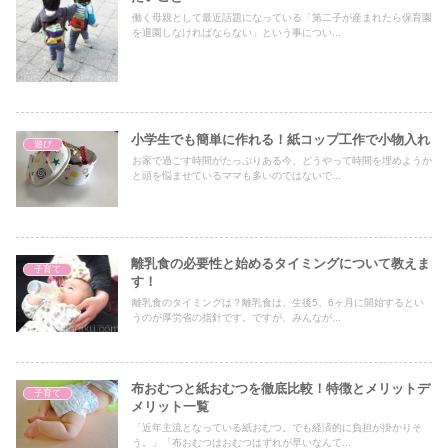
働く母親として最近話題になっている「第二子が産まれたら保育園
を退園しなければならない」という事につい...
小学生でも簡単に作れる！紙コップ工作で小物入れ
遊び
お家で過ごす時間がたっぷりある今、どうやって時間を埋めようか
と頭を悩ませているママも多いのではないで...
離乳食の必要性と始めるタイミングについて教えま
子育て
す！
離乳食のタイミングは？離乳食は、生後5、6ヶ月に開始するとい
うのが厚労省の指針です。ですが、みんなが...
布おむつと紙おむつを徹底比較！特徴とメリットデ
子育て
メリット一覧
「近年主流となっている紙おむつ。でも経済的に負担が掛かりそ
う。」「布おむつはおむつはずれが早いなんて...