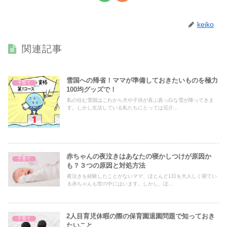
keiko
関連記事
雪国への帰省！ママが準備しておきたいものを極力
子育て
100均グッズで！
私の住む雪国はこれから犬や子供が喜ぶ真っ白な雪が降ってきま
す。しかし生活している私たちにとっては厄介...
赤ちゃんの夜泣きはあなたの寝かしつけが原因か
子育て
も？３つの原因と対処方法
夜泣きを経験したことがないママ、ほとんど1日を大人しく寝てい
る赤ちゃんも世の中にはいます。しかし、ほ...
2人目育児休暇の際の保育園退園問題で知っておき
子育て
たいこと