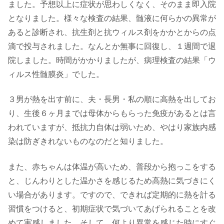
ました。予想以上に症状が思わしくなく、そのまま即入院
となりました。様々な検査の結果、髄液に何らかの異常が
あると診断され、抗生剤と抗ウィルス剤をかかとからの点
滴で投与されました。なんとか無事に回復し、１週間で退
院しました。時間がかかりましたが、病理検査の結果「ウ
ィルス性髄膜炎」でした。
３男が熱を出す前に、夫・長男・私の順に高熱を出してお
り、生後６ヶ月までは母体からもらった免疫があるとは言
われていますが、抵抗力自体は弱いため、やはり家族内感
染は防ぎきれないものなのだと知りました。
また、赤ちゃんは体温が高いため、普段から抱っこをする
と、じんわりとした温かさを感じるため高熱に気づきにく
い場合があります。ですので、できれば定期的に熱を計る
習慣をつけると、初期症状で気づいてあげられることを改
めて実感しました。そして、何より異常を感じた時にすぐ