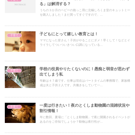
る」は解消する？
うちの３か月のベビーの抱っこ用に北極しろくま堂のキュットミー
を購入しました！まだ買ってすぐですので、...
子どもにとって嬉しい教育とは！
子育て
ママになった皆さん！子供がやることにダメ！早くして！などとイ
ライラしてついついきつい口調になっている...
学校の役員やりたくないのに！愚痴と弱音が思わず
子育て
出てしまう私
年齢は４７歳です。仕事は現在はパートタイムの事務職で、家族構
成は夫と子供２人です。共働きをしていて一...
一度は行きたい！夜のとくしま動物園の混雑状況や
子育て
割引情報！
年に数回、夏場に「とくしま動物園」で夜に開園されるイベントが
あるのをご存知でしょうか？動物は夜行性が...