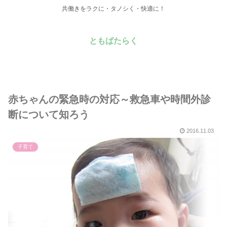
共働きをラクに・タノシく・快適に！
ともばたらく
赤ちゃんの緊急時の対応～救急車や時間外診
断について知ろう
2016.11.03
子育て