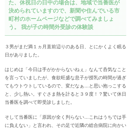
た、休祝日の日中の場合は、地域で当番医が
決められていますので、新聞や住んでいる市
町村のホームページなどで調べてみましょ
う。 我が子の時間外受診の体験談
３男がまだ満１ヵ月直前辺りのある日、とにかくよく眠る
日がありました。
はじめは「今日は手がかからないねぇ」なんて呑気なこと
を言っていましたが、食欲旺盛な息子が授乳の時間が過ぎ
てもウトウトしているので、変だなぁ…と思い抱っこする
と、少し熱い。すぐさま熱を計ると３９度！？驚いて休日
当番医を調べて即受診しました。
そして当番医に「原因が全く判らない…これはうちでは手
に負えない」と言われ、その足で近隣の総合病院に向かい