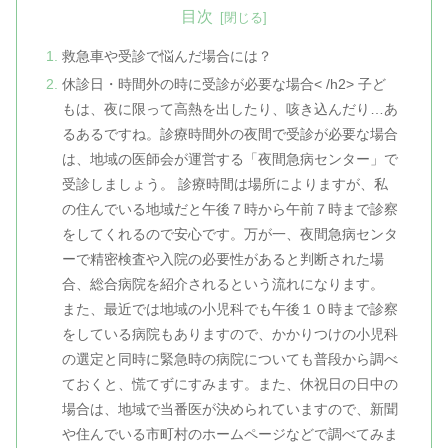
目次
救急車や受診で悩んだ場合には？
休診日・時間外の時に受診が必要な場合< /h2> 子ど
もは、夜に限って高熱を出したり、咳き込んだり…あ
るあるですね。診療時間外の夜間で受診が必要な場合
は、地域の医師会が運営する「夜間急病センター」で
受診しましょう。 診療時間は場所によりますが、私
の住んでいる地域だと午後７時から午前７時まで診察
をしてくれるので安心です。万が一、夜間急病センタ
ーで精密検査や入院の必要性があると判断された場
合、総合病院を紹介されるという流れになります。
また、最近では地域の小児科でも午後１０時まで診察
をしている病院もありますので、かかりつけの小児科
の選定と同時に緊急時の病院についても普段から調べ
ておくと、慌てずにすみます。また、休祝日の日中の
場合は、地域で当番医が決められていますので、新聞
や住んでいる市町村のホームページなどで調べてみま