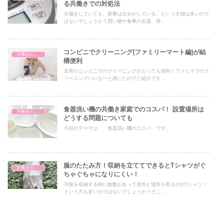
る共働きでの対処法
共働きしていても、家事は自分がしている、という主婦は多いので
はないでしょうか？買い物や食事の支度、掃...
コンビニでクリーニング(ファミリーマート編)が結
共働きの家事
構便利
近所のコンビニでのクリーニングがとっても便利！ファミマでのク
リーニングいいなーと感じたのでご紹介です...
食器洗い機の共働き家庭でのコスパ！ 設置場所は
共働きの家事
どうする問題についても
今回のテーマは、「食器洗い機のコスパ」です。
服のたたみ方！収納を立ててできるとTシャツがぐ
共働きの家事
ちゃぐちゃになりにくい！
洋服を収納する時に枚数があって意外と場所を取るのがTシャツ！
という方も多いのではないでしょうか？そこ...