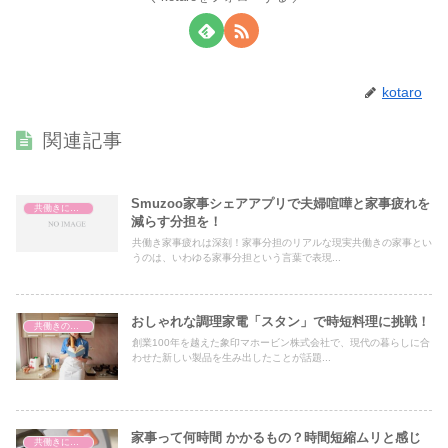
kotaro
関連記事
Smuzoo家事シェアアプリで夫婦喧嘩と家事疲れを
共働きに疲れた
減らす分担を！
共働き家事疲れは深刻！家事分担のリアルな現実共働きの家事とい
うのは、いわゆる家事分担という言葉で表現...
おしゃれな調理家電「スタン」で時短料理に挑戦！
共働きの家事
創業100年を越えた象印マホービン株式会社で、現代の暮らしに合
わせた新しい製品を生み出したことが話題...
家事って何時間 かかるもの？時間短縮ムリと感じ
共働きに疲れた