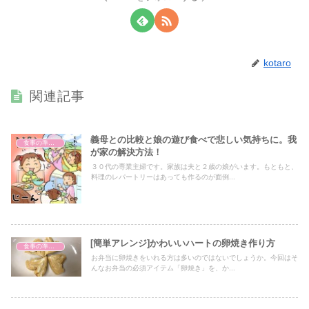
kotaro
関連記事
義母との比較と娘の遊び食べで悲しい気持ちに。我
食事の準備（体験談）
が家の解決方法！
３０代の専業主婦です。家族は夫と２歳の娘がいます。もともと、
料理のレパートリーはあっても作るのが面倒...
[簡単アレンジ]かわいいハートの卵焼き作り方
食事の準備（体験談）
お弁当に卵焼きをいれる方は多いのではないでしょうか。今回はそ
んなお弁当の必須アイテム「卵焼き」を、か...