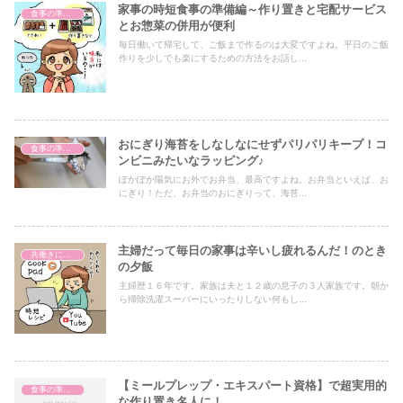
家事の時短食事の準備編～作り置きと宅配サービス
食事の準備（体験談）
とお惣菜の併用が便利
毎日働いて帰宅して、ご飯まで作るのは大変ですよね。平日のご飯
作りを少しでも楽にするための方法をお話し...
おにぎり海苔をしなしなにせずパリパリキープ！コ
食事の準備（体験談）
ンビニみたいなラッピング♪
ぽかぽか陽気にお外でお弁当、最高ですよね。お弁当といえば、お
にぎり！ただ、お弁当のおにぎりって、海苔...
主婦だって毎日の家事は辛いし疲れるんだ！のとき
共働きに疲れた
の夕飯
主婦歴１６年です。家族は夫と１２歳の息子の３人家族です。朝か
ら掃除洗濯スーパーにいったりしない何もし...
【ミールプレップ・エキスパート資格】で超実用的
食事の準備（体験談）
な作り置き名人に！